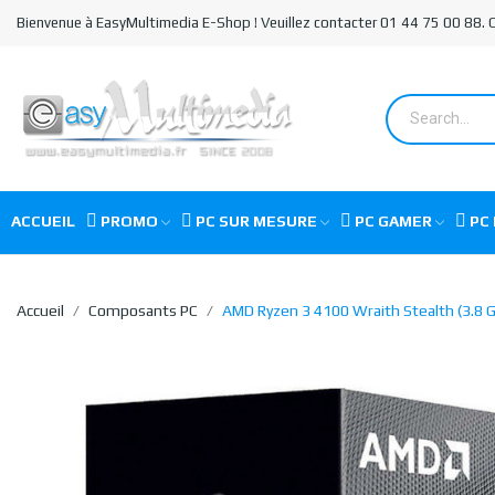
Bienvenue à EasyMultimedia E-Shop ! Veuillez contacter 01 44 75 00 88.
ACCUEIL
PROMO
PC SUR MESURE
PC GAMER
PC 
Accueil
Composants PC
AMD Ryzen 3 4100 Wraith Stealth (3.8 