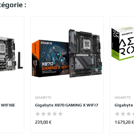
égorie :
GIGABYTE
GIGABYTE
 WIFI6E
Gigabyte X870 GAMING X WIFI7
239,00 €
1 679,20 €