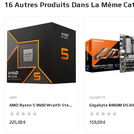
16 Autres Produits Dans La Même Cat
AMD
GIGABYTE
AMD Ryzen 5 9600 Wraith Stealth (3.8 GHz 5.2 GHz)
Gigabyte B860M DS3H
225,00 €
159,00 €