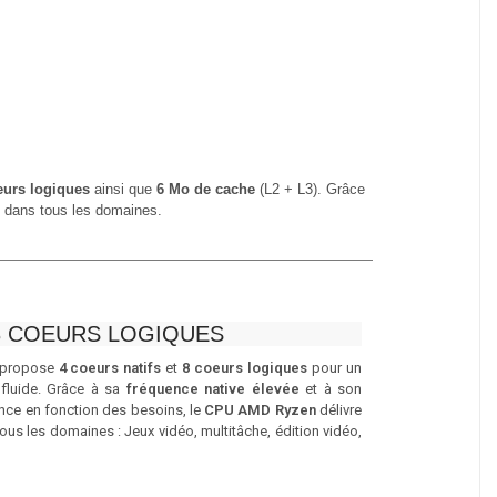
urs logiques
ainsi que
6 Mo de cache
(L2 + L3). Grâce
s dans tous les domaines.
8 COEURS LOGIQUES
propose
4 coeurs natifs
et
8 coeurs logiques
pour un
 fluide. Grâce à sa
fréquence native élevée
et à son
ance en fonction des besoins, le
CPU AMD Ryzen
délivre
s les domaines : Jeux vidéo, multitâche, édition vidéo,