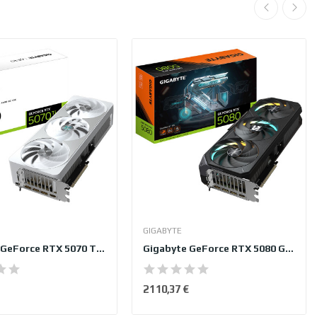
GIGABYTE
Gigabyte GeForce RTX 5070 Ti AERO OC 16G
Gigabyte GeForce RTX 5080 GAMING OC 16G
2 110,37 €