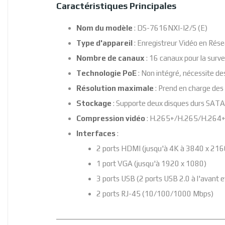
Caractéristiques Principales
Nom du modèle
: DS-7616NXI-I2/S (E)
Type d'appareil
: Enregistreur Vidéo en Rés
Nombre de canaux
: 16 canaux pour la surve
Technologie PoE
: Non intégré, nécessite de
Résolution maximale
: Prend en charge des
Stockage
: Supporte deux disques durs SATA
Compression vidéo
: H.265+/H.265/H.264+/H
Interfaces
:
2 ports HDMI (jusqu'à 4K à 3840 x 216
1 port VGA (jusqu'à 1920 x 1080)
3 ports USB (2 ports USB 2.0 à l'avant et
2 ports RJ-45 (10/100/1000 Mbps)