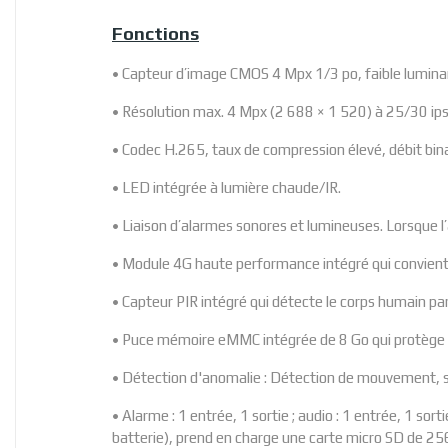
Fonctions
• Capteur d’image CMOS 4 Mpx 1/3 po, faible luminan
• Résolution max. 4 Mpx (2 688 × 1 520) à 25/30 ips
• Codec H.265, taux de compression élevé, débit binai
• LED intégrée à lumière chaude/IR.
• Liaison d’alarmes sonores et lumineuses. Lorsque l’a
• Module 4G haute performance intégré qui convient à 
• Capteur PIR intégré qui détecte le corps humain par
• Puce mémoire eMMC intégrée de 8 Go qui protège l
• Détection d'anomalie : Détection de mouvement, sab
• Alarme : 1 entrée, 1 sortie ; audio : 1 entrée, 1 sor
batterie), prend en charge une carte micro SD de 256 