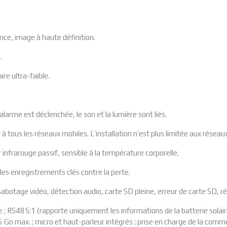
ce, image à haute définition.
.
re ultra-faible.
larme est déclenchée, le son et la lumière sont liés.
tous les réseaux mobiles. L’installation n’est plus limitée aux réseaux
 infrarouge passif, sensible à la température corporelle.
es enregistrements clés contre la perte.
otage vidéo, détection audio, carte SD pleine, erreur de carte SD, rés
tie ; RS485:1 (rapporte uniquement les informations de la batterie solair
Go max. ; micro et haut-parleur intégrés ; prise en charge de la commu