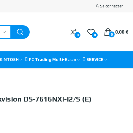
Se connecter
0,00 €
0
0
0
CKINTOSH
PC Trading Multi-Ecran
SERVICE
kvision DS-7616NXI-I2/S (E)