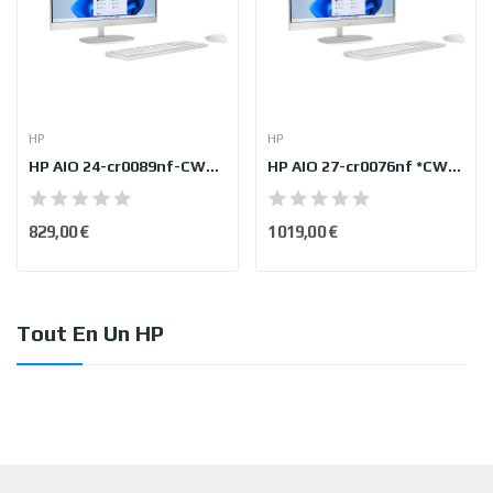
HP
HP
HP AIO 24-cr0089nf-CW3L7EA ABF
HP AIO 27-cr0076nf *CW3L9EA ABF
829,00 €
1 019,00 €
Tout En Un HP