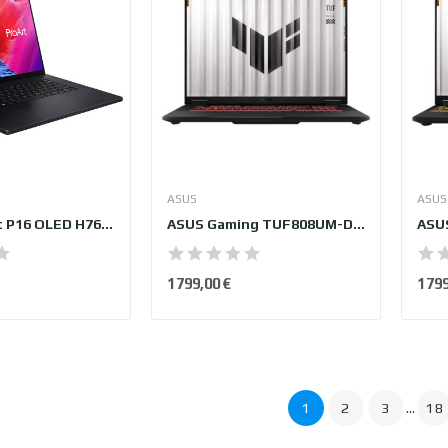
ASUS
ASUS
ASUS ProArt P16 OLED H7606WR-DICSE124X
ASUS Gaming TUF808UM-DICS8102W
1 799,00 €
1 79
1
2
3
…
18