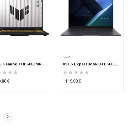
ASUS
ASUS Gaming TUF608JMR-DICQT072W
ASUS ExpertBook B3 B5605CCA-PL0017X
9,00 €
1 119,00 €
