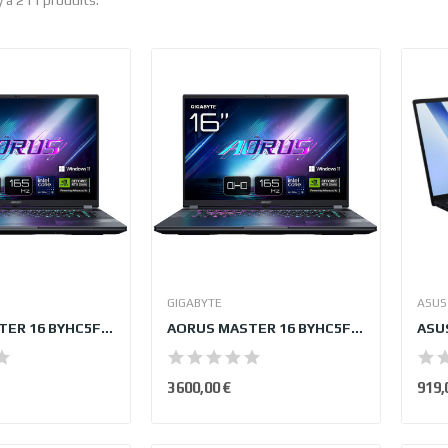
GIGABYTE
ASUS
AORUS MASTER 16 BYHC5FRE65SP 64Go
AORUS MASTER 16 BYHC5FRE65SP
3 600,00 €
919,