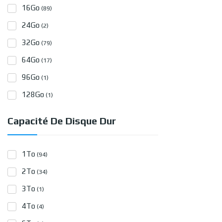
16Go
(89)
24Go
(2)
32Go
(79)
64Go
(17)
96Go
(1)
128Go
(1)
Capacité De Disque Dur
1To
(94)
2To
(34)
3To
(1)
4To
(4)