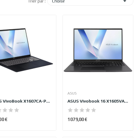

Trier par :
Choisir
ASUS
ASUS VivoBook X1607CA-PRO-DICMB186X
ASUS Vivobook 16 X1605VA-PRO-DICMB2421X
00 €
1 079,00 €