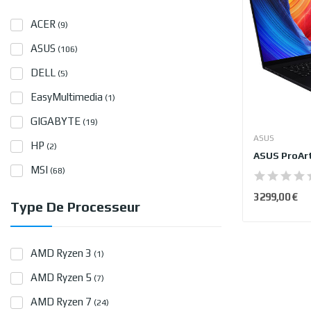
ACER
(9)
ASUS
(106)
DELL
(5)
EasyMultimedia
(1)
GIGABYTE
(19)
ASUS
HP
(2)
MSI
(68)
3 299,00 €
Type De Processeur
AMD Ryzen 3
(1)
AMD Ryzen 5
(7)
AMD Ryzen 7
(24)