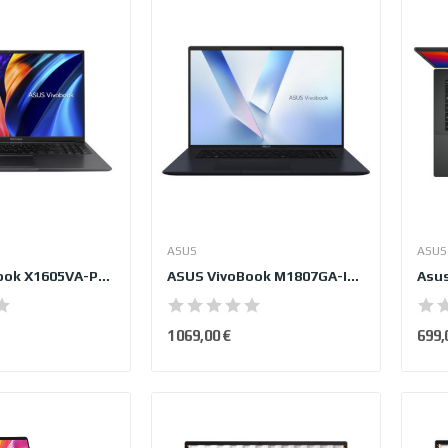
ASUS
ASUS
ASUS VivoBook X1605VA-PRO-DICMB2415X
ASUS VivoBook M1807GA-ISCS8075W
1 069,00 €
699,