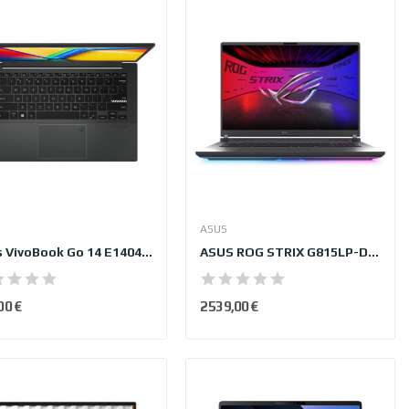
ASUS
Asus VivoBook Go 14 E1404FA-EB838W
ASUS ROG STRIX G815LP-DICS8138W
00 €
2 539,00 €