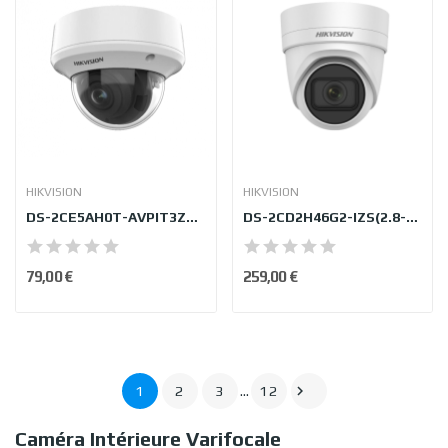
HIKVISION
HIKVISION
DS-2CE5AH0T-AVPIT3ZF/2.7-13.5mm/C
DS-2CD2H46G2-IZS(2.8-12mm)(C)
79,00 €
259,00 €

1
2
3
…
12
Caméra Intérieure Varifocale