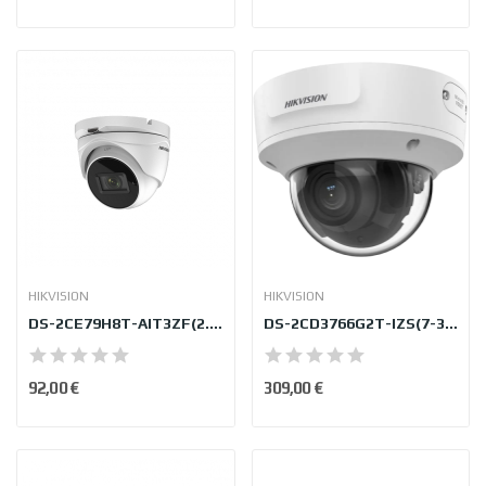
HIKVISION
HIKVISION
DS-2CE79H8T-AIT3ZF(2.7-13.5mm)
DS-2CD3766G2T-IZS(7-35mm)(H)(eF)
92,00 €
309,00 €