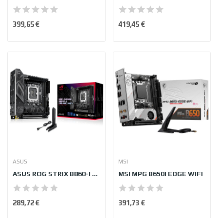
399,65 €
419,45 €
ASUS
MSI
ASUS ROG STRIX B860-I GAMING WIFI
MSI MPG B650I EDGE WIFI
289,72 €
391,73 €