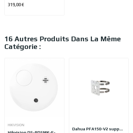
319,00 €
16 Autres Produits Dans La Même
Catégorie :
HIKVISION
Dahua PFA150-V2 support caméra PTZ
Hikvision DS-PDSMK-E-WE détecteur de fumée sans...