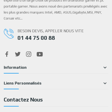
expertise d’un large choix de produits en ordinateur gamer et pc
portable gamer. Nous avons noué des partenariats priviliégiés avec
les plus grandes marques: Intel, AMD, ASUS,Gigabyte,MSI, PNY,
Corsair etc…
BESOIN DEVIS, APPELER NOUS VITE
01 44 75 00 88

Information

Liens Personnalisés
Contactez Nous