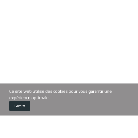
Ce site web utilise des cookies pour vous garantir une
expérience optimale.
0
Got It!
Home
Cart
Custom content