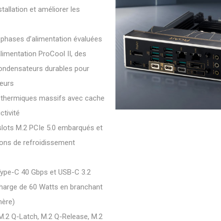
stallation et améliorer les
phases d’alimentation évaluées
imentation ProCool II, des
 condensateurs durables pour
cœurs
s thermiques massifs avec cache
ctivité
 slots M.2 PCIe 5.0 embarqués et
ions de refroidissement
Type-C 40 Gbps et USB-C 3.2
harge de 60 Watts en branchant
mère)
 M.2 Q-Latch, M.2 Q-Release, M.2