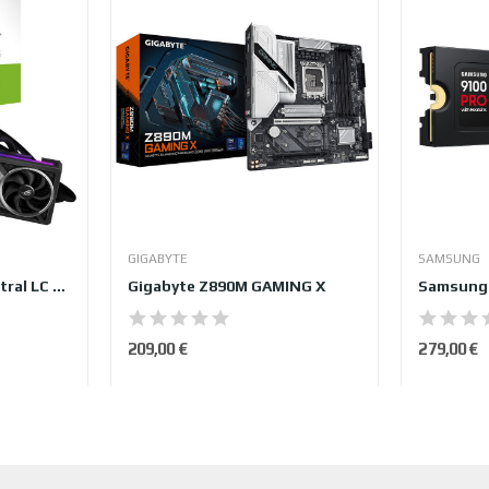
GIGABYTE
SAMSUNG
ASUS GeForce ROG Astral LC GeForce RTX 5090...
Gigabyte Z890M GAMING X
209,00 €
279,00 €