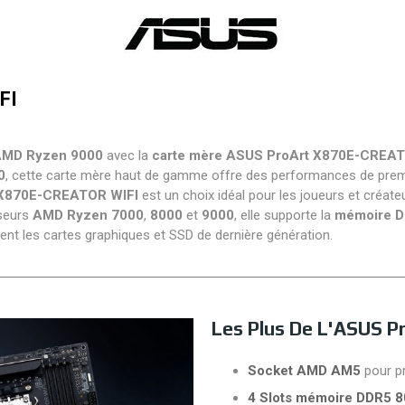
FI
AMD Ryzen 9000
avec la
carte mère ASUS ProArt X870E-CREAT
0
, cette carte mère haut de gamme offre des performances de premie
t X870E-CREATOR WIFI
est un choix idéal pour les joueurs et créat
seurs
AMD Ryzen 7000
,
8000
et
9000
, elle supporte la
mémoire 
ment les cartes graphiques et SSD de dernière génération.
Les Plus De L'ASUS 
Socket AMD AM5
pour p
4 Slots mémoire DDR5 