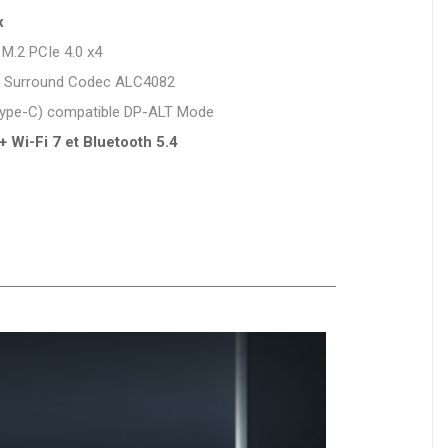
x
 M.2 PCIe 4.0 x4
1 Surround Codec ALC4082
ype-C) compatible DP-ALT Mode
 Wi-Fi 7 et Bluetooth 5.4