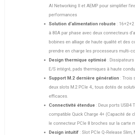
AI Networking II et AEMP pour simplifier l’in
performances
Solution d’alimentation robuste
: 16+2+2 
à 80A par phase avec deux connecteurs d'al
bobines en alliage de haute qualité et des
prendre en charge les processeurs multi-
Design thermique optimisé
: Dissipateur
E/S intégré, pads thermiques à haute condu
Support M.2 dernière génération
: Trois
deux slots M.2 PCIe 4., tous dotés de solut
efficaces.
Connectivité étendue
: Deux ports USB4 
compatible Quick Charge 4+ (Capacité de c
le connecteur PCIe 8 broches sur la carte 
Design intuitif
: Slot PCIe Q-Release Slim,