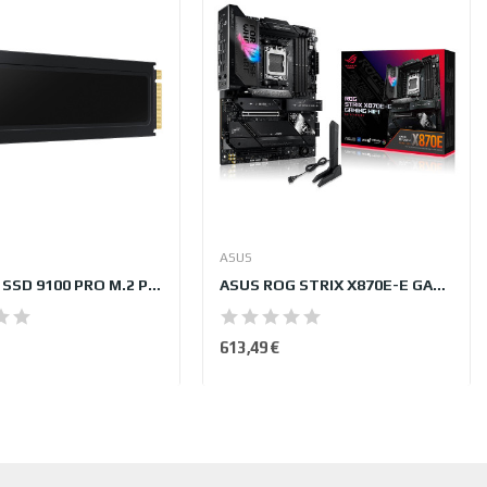
ASUS
Samsung SSD 9100 PRO M.2 PCIe NVMe 1 To avec...
ASUS ROG STRIX X870E-E GAMING WIFI
613,49 €