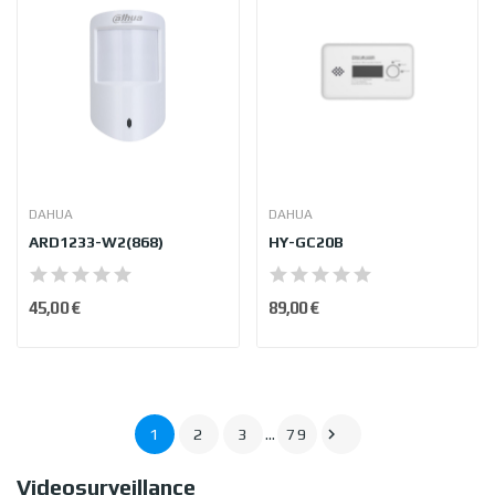
DAHUA
DAHUA
ARD1233-W2(868)
HY-GC20B
45,00 €
89,00 €

1
2
3
…
79
Videosurveillance