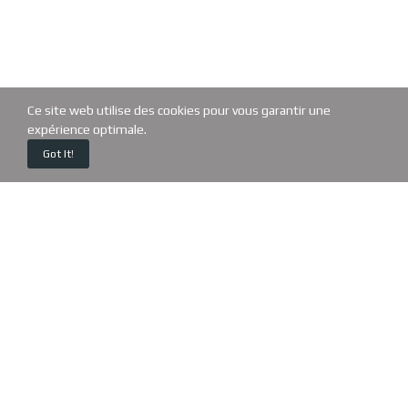
Ce site web utilise des cookies pour vous garantir une
expérience optimale.
0
Got It!
Home
Cart
Custom content