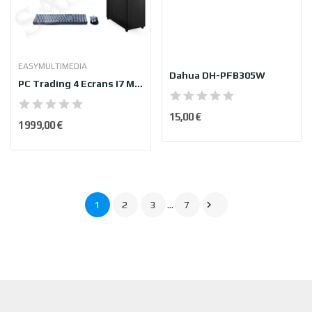
EASYMULTIMEDIA
Dahua DH-PFB305W
PC Trading 4 Ecrans I7 Multi-Affichages 2025...
15,00 €
1 999,00 €

1
2
3
…
7